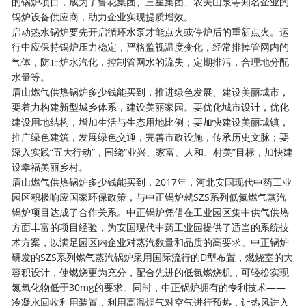
的锅炉项目，成为了鲁花集团、三星集团、农夫山泉等知名企业的
锅炉设备供应商，助力企业实现提质增效。
启动热水锅炉要先开启循环水泵才能点火或停炉后的重新点火。运
行中应保持锅炉压力稳定，严格监视温度变化，经常排掉管网内的
气体，防止炉水汽化，控制管网水的流失，定期排污，合理地分配
水量等。
眉山燃气供热锅炉多少钱能买到，推进绿色发展、建设美丽城市，
要着力构建新型城乡体系，建设美丽家园。要优化城市设计，优化
建设用地结构，增加生活与生态用地比例；要加快建设美丽城镇，
推广绿色建筑，发展绿色交通，完善市政设施，传承历史文脉；要
深入实践“五大行动”，围绕“业兴、家富、人和、村美”目标，加快建
设幸福美丽乡村。
眉山燃气供热锅炉多少钱能买到，2017年，河北安国现代中药工业
园区积极响应国家环保政策，与中正锅炉就SZS系列低氮燃气蒸汽
锅炉项目达成了合作关系。中正锅炉凭借在工业园区集中供气供热
方面丰富的项目经验，为安国现代中药工业园提供了适当的系统技
术方案，以满足园区内企业对蒸汽数量和品质的高要求。中正锅炉
研发的SZS系列燃气蒸汽锅炉采用国际流行的D型布置，燃烧室的大
容积设计，使燃烧更为充分，配合先进的低氮燃烧机，可轻松实现
氮氧化物低于30mg的要求。同时，中正锅炉拥有的专利技术——
冷凝水回收利用装置，利用高温烟气对空气进行预热，让热风进入