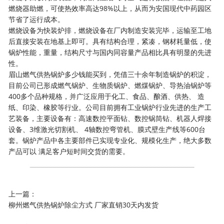
燃烧器助燃，可使热效率高达98%以上，从而为安国现代中药园区
节省了运行成本。
燃烧设备为快装炉排，燃烧设备在厂内制造安装完毕，运输至工地
后直接安装在地基上即可。具有结构合理，紧凑，钢材耗量低，使
锅炉性能，重量，结构尺寸与国内同容量产品相比具有明显的先进
性。
眉山燃气供热锅炉多少钱能买到，凭借三十余年制造锅炉的积淀，
目前公司已形成燃气锅炉、生物质锅炉、燃煤锅炉、导热油锅炉等
400多个品种规格，并广泛应用于化工、食品、酿酒、供热、 造
纸、印染、橡胶等行业。公司目前拥有工业锅炉行业先进的生产工
艺装备，主要设备有：高速数控平面钻、数控锅筒钻、机器人焊接
设备、3维激光切割机、 4轴数控弯管机、膜式壁生产线等600台
套。锅炉产品中各主要部件已实现专业化、规模化生产，绝大多数
产品可以 满足客户短时间交货的需要。
上一篇：
柳州燃气供热锅炉除尘方式 厂家直销30天内发货