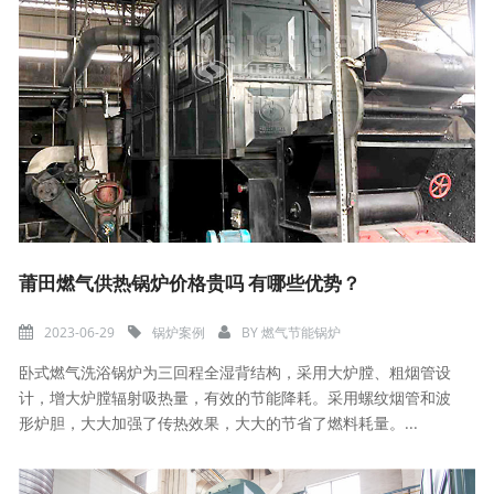
莆田燃气供热锅炉价格贵吗 有哪些优势？
2023-06-29
锅炉案例
BY
燃气节能锅炉
卧式燃气洗浴锅炉为三回程全湿背结构，采用大炉膛、粗烟管设
计，增大炉膛辐射吸热量，有效的节能降耗。采用螺纹烟管和波
形炉胆，大大加强了传热效果，大大的节省了燃料耗量。...