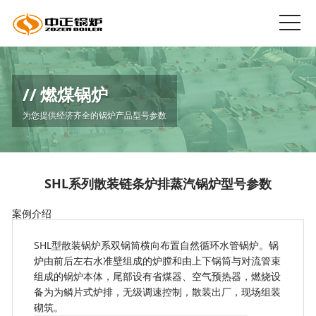
燃煤锅炉
为您提供经济齐全的锅炉产品型号参数
SHL系列散装链条炉排蒸汽锅炉型号参数
案例介绍
SHL型散装锅炉系双锅筒横向布置自然循环水管锅炉。锅
炉由前后左右水准壁组成的炉膛和由上下锅筒与对流管束
组成的锅炉本体，尾部设有省煤器、空气预热器，燃烧设
备为为鳞片式炉排，无级调速控制，散装出厂，现场组装
砌筑。